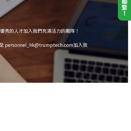
優秀的人才加入我們充滿活力的團隊！
郵至
personnel_hk@trumptech.com
加入我