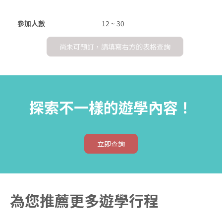
參加人數
12 ~ 30
尚未可預訂，請填寫右方的表格查詢
探索不一樣的遊學內容！
立即查詢
為您推薦更多遊學行程